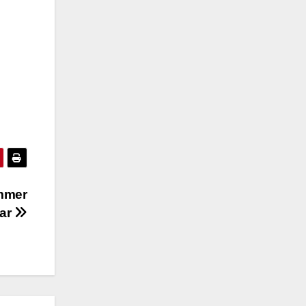
mmer
dar