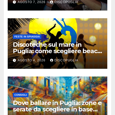
AGOSTO 7, 2026
DISCOPUGLIA
FESTE IN SPIAGGIA
Discoteche sul mare in
Puglia: come scegliere beach
club e locali panoramici
AGOSTO 4, 2026
DISCOPUGLIA
CONSIGLI
Dove ballare in Puglia: zone e
serate da scegliere in base