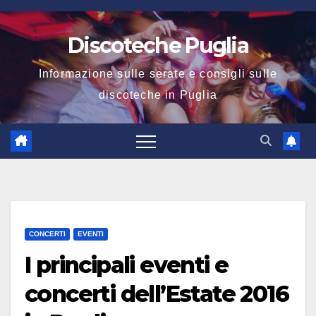
Salta
al
Discoteche Puglia
contenuto
Informazione sulle serate e consigli sulle
discoteche in Puglia
CONCERTI
EVENTI
I principali eventi e
concerti dell’Estate 2016