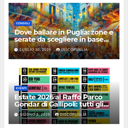
CONSIGLI
Dove ballare in Puglia: zone e
serate da scegliere in base
alla vacanza
LUGLIO 30, 2026
DISCOPUGLIA
EVENTI
Estate 2026 al Raffo Parco
Gondar di Gallipoli: tutti gli
eventi da non perdere!
GIUGNO 3, 2026
DISCOPUGLIA