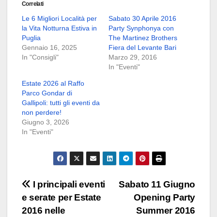
Correlati
Le 6 Migliori Località per
Sabato 30 Aprile 2016
la Vita Notturna Estiva in
Party Synphonya con
Puglia
The Martinez Brothers
Gennaio 16, 2025
Fiera del Levante Bari
In "Consigli"
Marzo 29, 2016
In "Eventi"
Estate 2026 al Raffo
Parco Gondar di
Gallipoli: tutti gli eventi da
non perdere!
Giugno 3, 2026
In "Eventi"
Navigazione
I principali eventi
Sabato 11 Giugno
e serate per Estate
Opening Party
articoli
2016 nelle
Summer 2016