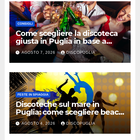
CONSIGLI
Come scegliere la discoteca
giusta in Puglia in base a
musica, età e atmosfera
AGOSTO 7, 2026
DISCOPUGLIA
FESTE IN SPIAGGIA
Discoteche sul mare in
Puglia: come scegliere beach
club e locali panoramici
AGOSTO 4, 2026
DISCOPUGLIA