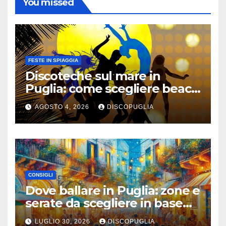
You missed
FESTE IN SPIAGGIA
Discoteche sul mare in
Puglia: come scegliere beach
club e locali panoramici
AGOSTO 4, 2026
DISCOPUGLIA
CONSIGLI
Dove ballare in Puglia: zone e
serate da scegliere in base
alla vacanza
LUGLIO 30, 2026
DISCOPUGLIA