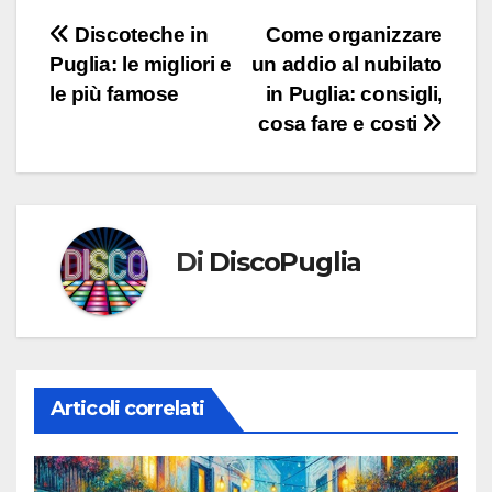
Navigazione
Discoteche in
Come organizzare
Puglia: le migliori e
un addio al nubilato
articoli
le più famose
in Puglia: consigli,
cosa fare e costi
Di
DiscoPuglia
Articoli correlati