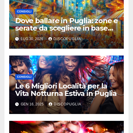
CONSIGLI
Dove ballare in Puglia: zone e
serate da scegliere in base
alla vacanza
LUG 30, 2026
DISCOPUGLIA
CONSIGLI
Le 6 Migliori Località per la
Vita Notturna Estiva in Puglia
GEN 16, 2025
DISCOPUGLIA