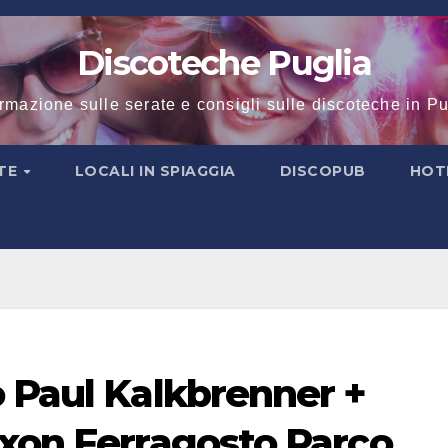
Discoteche Puglia
ormazione sulle serate e consigli sulle discoteche in Pu
TE
LOCALI IN SPIAGGIA
DISCOPUB
HOT
 Paul Kalkbrenner +
ixon Ferragosto Parco