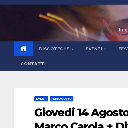
Salta
al
contenuto
Inf
DISCOTECHE
EVENTI
FES
CONTATTI
EVENTI
FERRAGOSTO
Giovedi 14 Agosto
Marco Carola + D