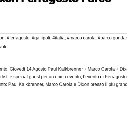
on
,
#ferragosto
,
#gallipoli
,
#italia
,
#marco carola
,
#parco gondar
voli
evento, Giovedi 14 Agosto Paul Kalkbrenner + Marco Carola + Di
tisti e special guest per un unico evento, l’evento di Ferragost
evento: Paul Kalkbrenner, Marco Carola e Dixon presso il piu gran