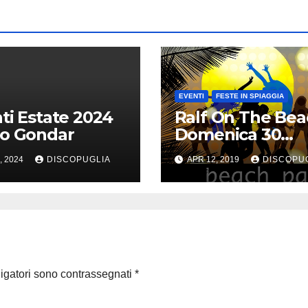
EVENTI
FESTE IN SPIAGGIA
ti Estate 2024
Ralf On The Bea
o Gondar
Domenica 30
Giugno 2019 Bai
, 2024
DISCOPUGLIA
APR 12, 2019
DISCOPU
Delle Sirene
ligatori sono contrassegnati
*