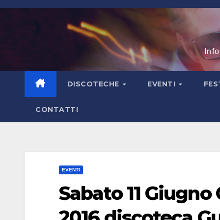
Salta
al
contenuto
Inf
DISCOTECHE
EVENTI
FES
CONTATTI
EVENTI
Sabato 11 Giugn
2016 discoteca G