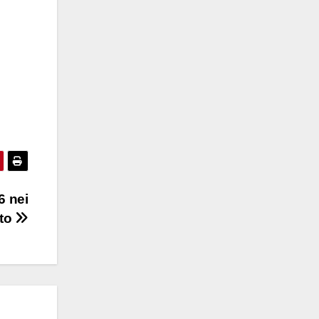
6 nei
nto