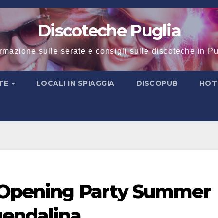
Discoteche Puglia
ormazione sulle serate e consigli sulle discoteche in Pu
TE
LOCALI IN SPIAGGIA
DISCOPUB
HOT
o Opening Party Summer
uendalina