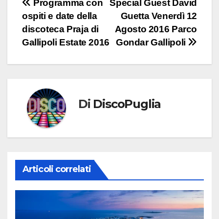
Navigazione
Programma con
Special Guest David
ospiti e date della
Guetta Venerdì 12
articoli
discoteca Praja di
Agosto 2016 Parco
Gallipoli Estate 2016
Gondar Gallipoli
Di
DiscoPuglia
Articoli correlati