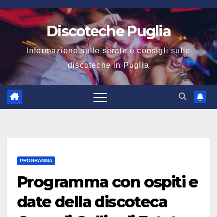
Salta
al
Discoteche Puglia
contenuto
Informazione sulle serate e consigli sulle
discoteche in Puglia
PROGRAMMA
Programma con ospiti e
date della discoteca