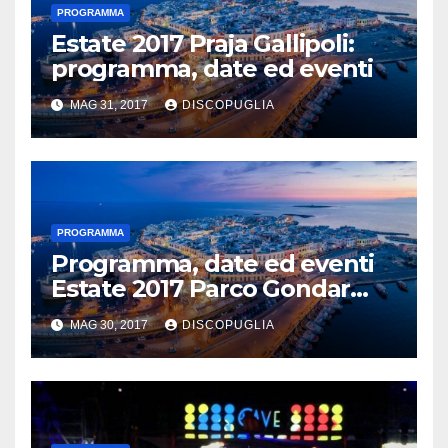
PROGRAMMA
Estate 2017 Praja Gallipoli:
programma, date ed eventi
MAG 31, 2017
DISCOPUGLIA
PROGRAMMA
Programma, date ed eventi
Estate 2017 Parco Gondar
Gallipoli
MAG 30, 2017
DISCOPUGLIA