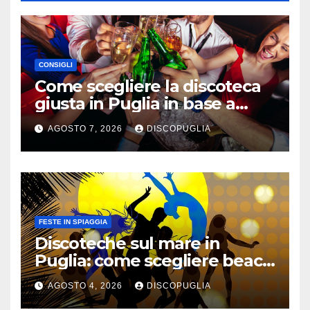
CONSIGLI
Come scegliere la discoteca
giusta in Puglia in base a
musica, età e atmosfera
AGOSTO 7, 2026
DISCOPUGLIA
FESTE IN SPIAGGIA
Discoteche sul mare in
Puglia: come scegliere beach
club e locali panoramici
AGOSTO 4, 2026
DISCOPUGLIA