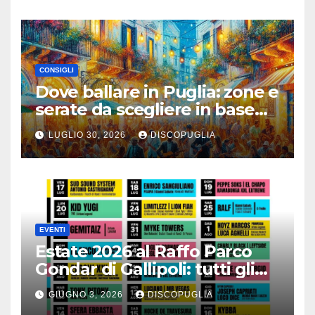
CONSIGLI
Dove ballare in Puglia: zone e
serate da scegliere in base
alla vacanza
LUGLIO 30, 2026
DISCOPUGLIA
EVENTI
Estate 2026 al Raffo Parco
Gondar di Gallipoli: tutti gli
eventi da non perdere!
GIUGNO 3, 2026
DISCOPUGLIA