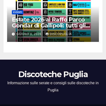
EVENTI
Estate 2026 al Raffo Parco
Gondar di Gallipoli: tutti gli
eventi da non perdere!
GIUGNO 3, 2026
DISCOPUGLIA
Discoteche Puglia
Informazione sulle serate e consigli sulle discoteche in
Puglia