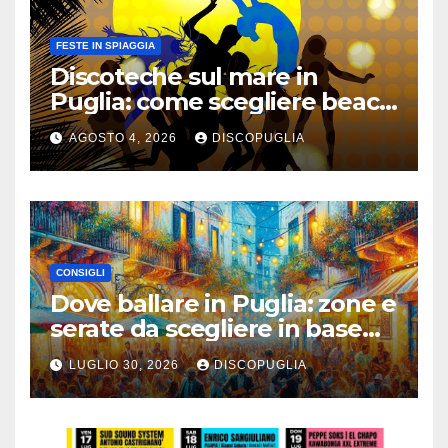
FESTE IN SPIAGGIA
Discoteche sul mare in
Puglia: come scegliere beach
club e locali panoramici
AGOSTO 4, 2026
DISCOPUGLIA
CONSIGLI
Dove ballare in Puglia: zone e
serate da scegliere in base
alla vacanza
LUGLIO 30, 2026
DISCOPUGLIA