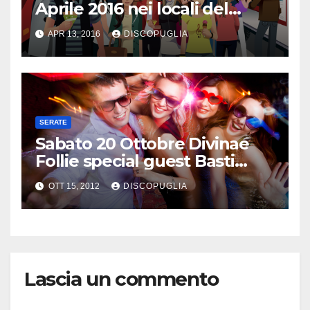
Aprile 2016 nei locali del
Salento
APR 13, 2016
DISCOPUGLIA
SERATE
Sabato 20 Ottobre Divinae
Follie special guest Basti
Tiefschwarz
OTT 15, 2012
DISCOPUGLIA
Lascia un commento