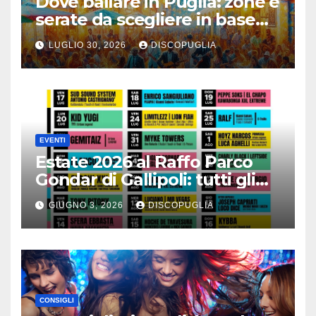
Dove ballare in Puglia: zone e
serate da scegliere in base
alla vacanza
LUGLIO 30, 2026
DISCOPUGLIA
EVENTI
Estate 2026 al Raffo Parco
Gondar di Gallipoli: tutti gli
eventi da non perdere!
GIUGNO 3, 2026
DISCOPUGLIA
CONSIGLI