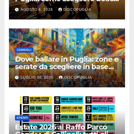
club e locali panoramici
AGOSTO 4, 2026
DISCOPUGLIA
CONSIGLI
Dove ballare in Puglia: zone e
serate da scegliere in base
alla vacanza
LUGLIO 30, 2026
DISCOPUGLIA
EVENTI
Estate 2026 al Raffo Parco