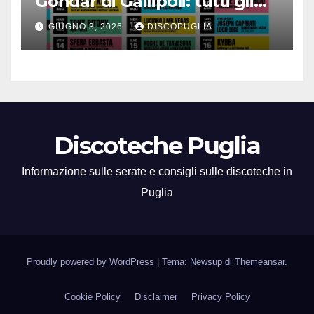
Gondar di Gallipoli: tutti gli
eventi da non perdere!
GIUGNO 3, 2026
DISCOPUGLIA
Discoteche Puglia
Informazione sulle serate e consigli sulle discoteche in
Puglia
Proudly powered by WordPress
|
Tema: Newsup di
Themeansar
.
Cookie Policy
Disclaimer
Privacy Policy