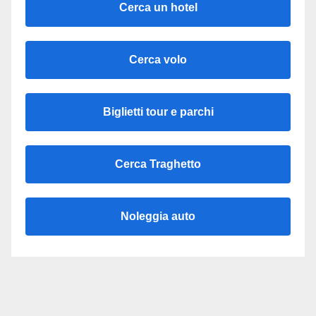
Cerca un hotel
Cerca volo
Biglietti tour e parchi
Cerca Traghetto
Noleggia auto