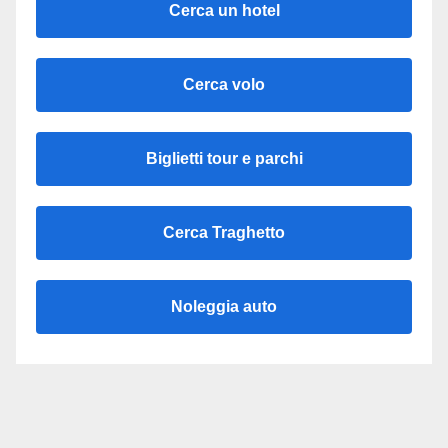
Cerca un hotel
Cerca volo
Biglietti tour e parchi
Cerca Traghetto
Noleggia auto