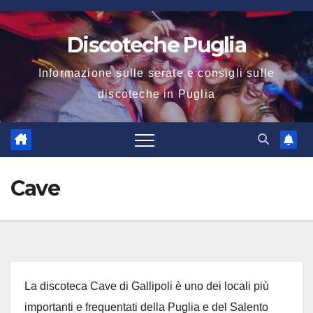
Salta
al
Discoteche Puglia
contenuto
Informazione sulle serate e consigli sulle
discoteche in Puglia
Cave
La discoteca Cave di Gallipoli è uno dei locali più
importanti e frequentati della Puglia e del Salento