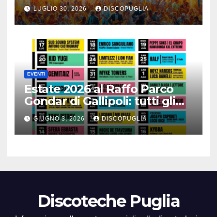
alla vacanza
LUGLIO 30, 2026
DISCOPUGLIA
EVENTI
Estate 2026 al Raffo Parco
Gondar di Gallipoli: tutti gli
eventi da non perdere!
GIUGNO 3, 2026
DISCOPUGLIA
Discoteche Puglia