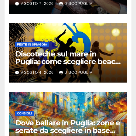
musica, età e atmosfera
AGOSTO 7, 2026
DISCOPUGLIA
FESTE IN SPIAGGIA
Discoteche sul mare in
Puglia: come scegliere beach
club e locali panoramici
AGOSTO 4, 2026
DISCOPUGLIA
CONSIGLI
Dove ballare in Puglia: zone e
serate da scegliere in base