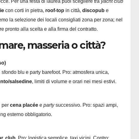
ce. Per una festa di laurea puoi scegliere tra
yacht club
ie
con corti in pietra,
roof-top
in città,
discopub
e
mo la selezione dei locali consigliati zona per zona; nel
 pronto alla scelta e alla firma del contratto.
 mare, masseria o città?
so)
n sfondo blu e party barefoot. Pro: atmosfera unica,
nto/salsedine
, limiti di volume e orari nei mesi estivi.
e per
cena placée
e
party
successivo. Pro: spazi ampi,
ing esterno obbligatorio.
r, club
. Pro: logistica semplice, taxi vicini. Contro: