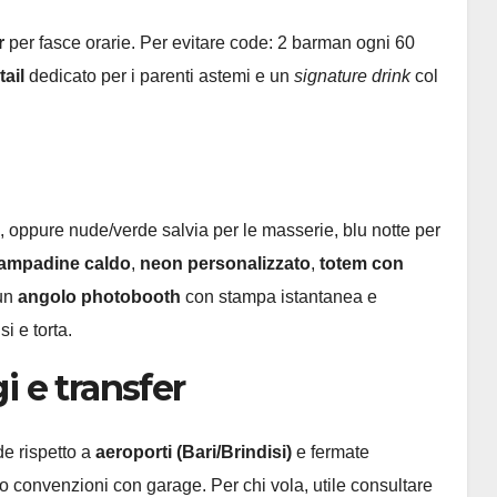
r
per fasce orarie. Per evitare code: 2 barman ogni 60
ail
dedicato per i parenti astemi e un
signature drink
col
 oppure nude/verde salvia per le masserie, blu notte per
lampadine caldo
,
neon personalizzato
,
totem con
 un
angolo photobooth
con stampa istantanea e
i e torta.
i e transfer
de rispetto a
aeroporti (Bari/Brindisi)
e fermate
o convenzioni con garage. Per chi vola, utile consultare