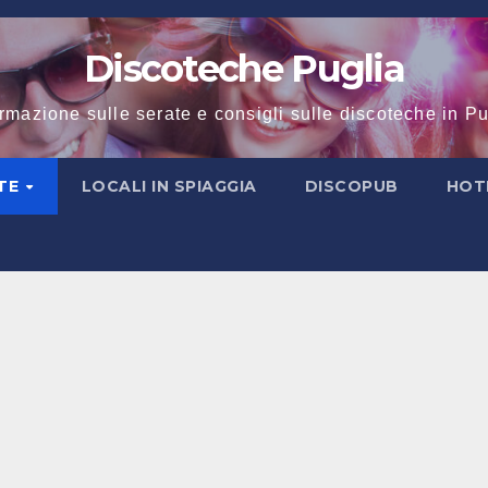
Discoteche Puglia
ormazione sulle serate e consigli sulle discoteche in Pu
TE
LOCALI IN SPIAGGIA
DISCOPUB
HOT