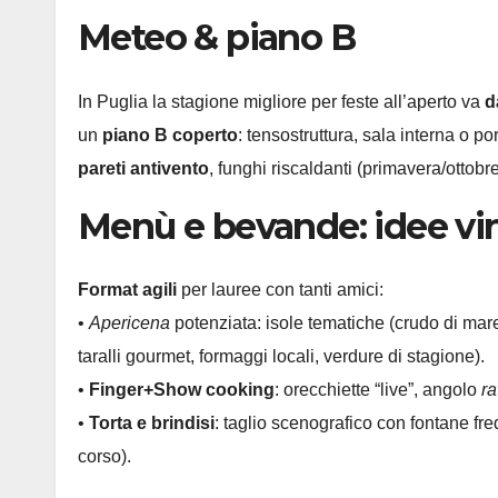
Meteo & piano B
In Puglia la stagione migliore per feste all’aperto va
d
un
piano B coperto
: tensostruttura, sala interna o po
pareti antivento
, funghi riscaldanti (primavera/ottob
Menù e bevande: idee vi
Format agili
per lauree con tanti amici:
•
Apericena
potenziata: isole tematiche (crudo di mare 
taralli gourmet, formaggi locali, verdure di stagione).
•
Finger+Show cooking
: orecchiette “live”, angolo
r
•
Torta e brindisi
: taglio scenografico con fontane fre
corso).