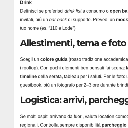
Drink
Definisci se preferisci
drink list
a consumo o
open ba
invitati, più un
bar-back
di supporto. Prevedi un
mockt
tuo nome (es. “110 e Lode”).
Allestimenti, tema e foto
Scegli un
colore guida
(rosso tradizione accademica,
i rooftop). Con pochi elementi ben pensati fai scena:
timeline
della serata, tableau per i saluti. Per le foto:
guestbook, più un fotografo per 2–3 ore durante brindis
Logistica: arrivi, parchegg
Se molti ospiti arrivano da fuori, valuta location como
regionali. Controlla sempre disponibilità
parcheggio