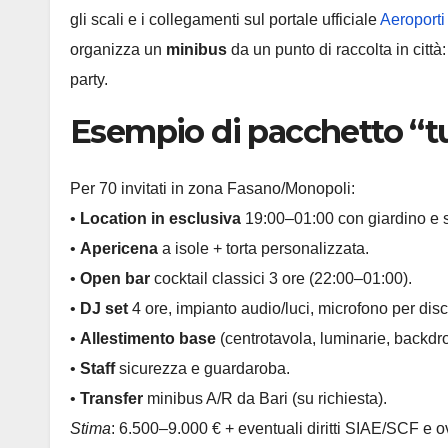
gli scali e i collegamenti sul portale ufficiale
Aeroporti
organizza un
minibus
da un punto di raccolta in città
party.
Esempio di pacchetto “t
Per 70 invitati in zona Fasano/Monopoli:
•
Location in esclusiva
19:00–01:00 con giardino e s
•
Apericena
a isole + torta personalizzata.
•
Open bar
cocktail classici 3 ore (22:00–01:00).
•
DJ set
4 ore, impianto audio/luci, microfono per disc
•
Allestimento base
(centrotavola, luminarie, backdro
•
Staff
sicurezza e guardaroba.
•
Transfer
minibus A/R da Bari (su richiesta).
Stima
: 6.500–9.000 € + eventuali diritti SIAE/SCF e o