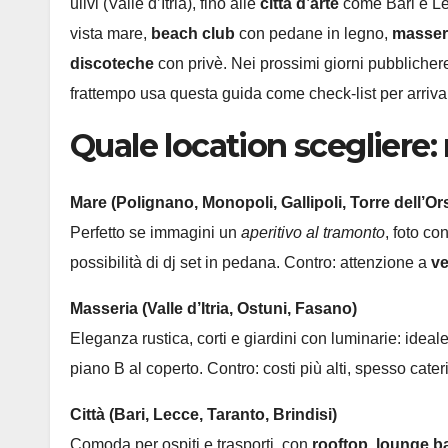
ulivi (Valle d’Itria), fino alle
città d’arte
come Bari e Lec
vista mare,
beach club
con pedane in legno,
masser
discoteche
con privè. Nei prossimi giorni pubblichere
frattempo usa questa guida come check-list per arrivare
Quale location scegliere:
Mare (Polignano, Monopoli, Gallipoli, Torre dell’Or
Perfetto se immagini un
aperitivo al tramonto
, foto co
possibilità di dj set in pedana. Contro: attenzione a
ve
Masseria (Valle d’Itria, Ostuni, Fasano)
Eleganza rustica, corti e giardini con luminarie: ideal
piano B al coperto. Contro: costi più alti, spesso cater
Città (Bari, Lecce, Taranto, Brindisi)
Comoda per ospiti e trasporti, con
rooftop, lounge ba