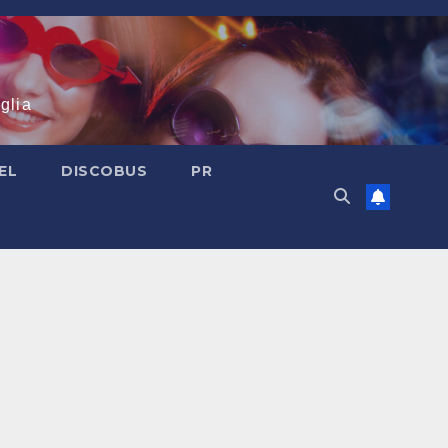
glia
EL
DISCOBUS
PR