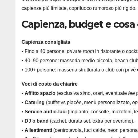
capienze più limitate, coprifuoco rumoroso più rigido.
Capienza, budget e cosa 
Capienza consigliata
• Fino a 40 persone:
private room
in ristorante o cockt
• 40–90 persone: masseria medio-piccola, beach clu
• 100+ persone: masseria strutturata o club con privè
Voci di costo da chiarire
•
Affitto spazio
(esclusiva sì/no, orari, eventuale
fee
p
•
Catering
(buffet vs placée, menù personalizzato,
op
•
Service audio-luci
(impianto, consolle, microfoni, te
•
DJ o band
(cachet, durata set, extra per overtime).
•
Allestimenti
(centrotavola, luci calde, neon personal