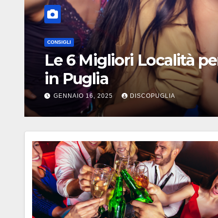
CONSIGLI
Come scegliere la discot
base a musica, età e at
AGOSTO 7, 2026
DISCOPUGLIA