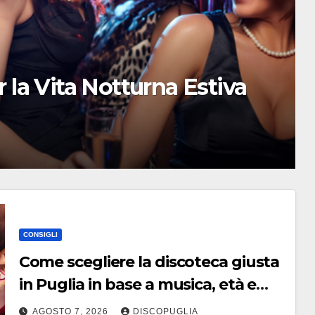
eca giusta in Puglia in
mosfera
CONSIGLI
Come scegliere la discoteca giusta
in Puglia in base a musica, età e
atmosfera
AGOSTO 7, 2026
DISCOPUGLIA