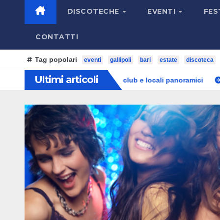
DISCOTECHE
EVENTI
FES
CONTATTI
Tag popolari
eventi
gallipoli
bari
estate
discoteca
Ultimi articoli
ome scegliere beach club e locali panoramici
Dove ballare i