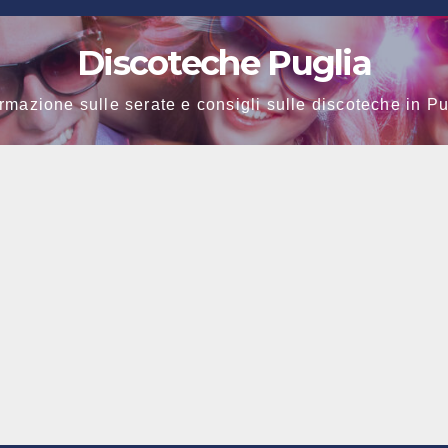
Discoteche Puglia
ormazione sulle serate e consigli sulle discoteche in Pu