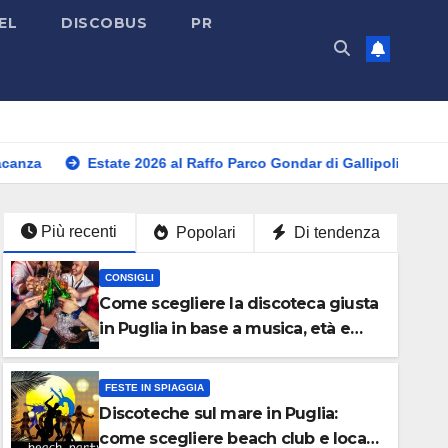
EL
DISCOBUS
PR
ate 2026 al Raffo Parco Gondar di Gallipoli: tutti gli eventi da non
Più recenti
Popolari
Di tendenza
CONSIGLI
Come scegliere la discoteca giusta
in Puglia in base a musica, età e
atmosfera
FESTE IN SPIAGGIA
Discoteche sul mare in Puglia:
come scegliere beach club e locali