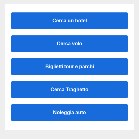
Cerca un hotel
Cerca volo
Biglietti tour e parchi
Cerca Traghetto
Noleggia auto