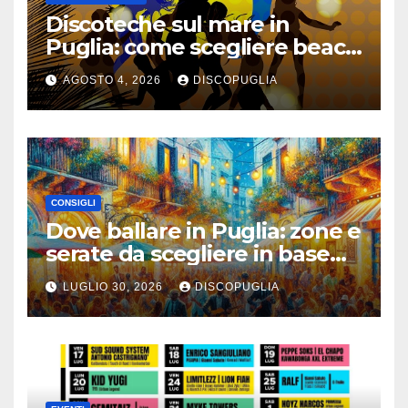
Discoteche sul mare in
Puglia: come scegliere beach
club e locali panoramici
AGOSTO 4, 2026
DISCOPUGLIA
CONSIGLI
Dove ballare in Puglia: zone e
serate da scegliere in base
alla vacanza
LUGLIO 30, 2026
DISCOPUGLIA