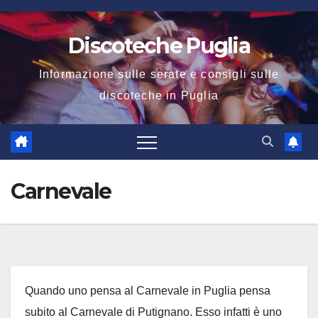
Salta
al
Discoteche Puglia
contenuto
Informazione sulle serate e consigli sulle
discoteche in Puglia
Carnevale
Quando uno pensa al Carnevale in Puglia pensa
subito al Carnevale di Putignano. Esso infatti è uno