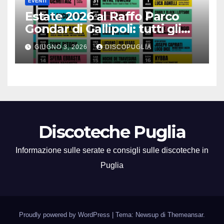
EVENTI
Estate 2026 al Raffo Parco
Gondar di Gallipoli: tutti gli
eventi da non perdere!
GIUGNO 3, 2026
DISCOPUGLIA
Discoteche Puglia
Informazione sulle serate e consigli sulle discoteche in
Puglia
Proudly powered by WordPress
|
Tema: Newsup di
Themeansar
.