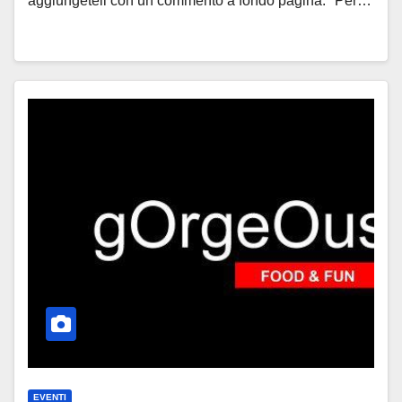
aggiungeteli con un commento a fondo pagina. *Per…
EVENTI