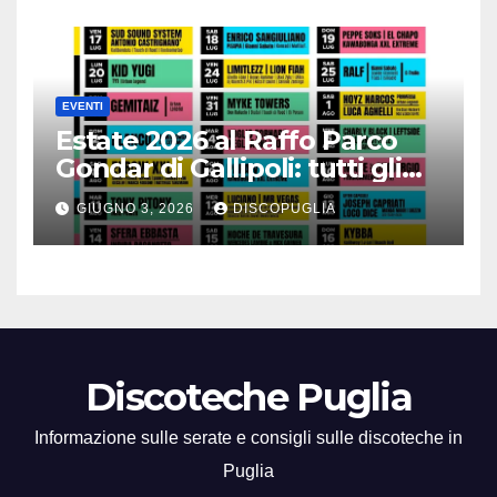
EVENTI
Estate 2026 al Raffo Parco
Gondar di Gallipoli: tutti gli
eventi da non perdere!
GIUGNO 3, 2026
DISCOPUGLIA
Discoteche Puglia
Informazione sulle serate e consigli sulle discoteche in
Puglia