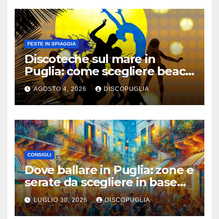
FESTE IN SPIAGGIA
Discoteche sul mare in
Puglia: come scegliere beach
club e locali panoramici
AGOSTO 4, 2026
DISCOPUGLIA
CONSIGLI
Dove ballare in Puglia: zone e
serate da scegliere in base
alla vacanza
LUGLIO 30, 2026
DISCOPUGLIA