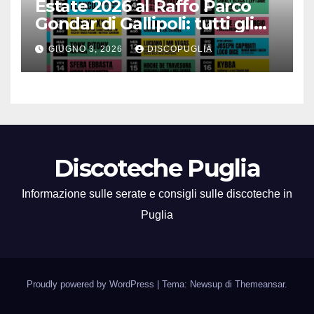
Estate 2026 al Raffo Parco
Gondar di Gallipoli: tutti gli
eventi da non perdere!
GIUGNO 3, 2026
DISCOPUGLIA
Discoteche Puglia
Informazione sulle serate e consigli sulle discoteche in
Puglia
Proudly powered by WordPress
|
Tema: Newsup di
Themeansar
.