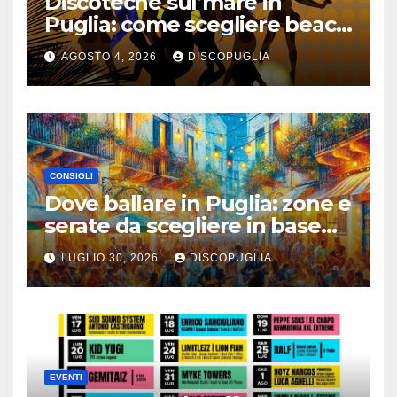
Discoteche sul mare in
Puglia: come scegliere beach
club e locali panoramici
AGOSTO 4, 2026
DISCOPUGLIA
CONSIGLI
Dove ballare in Puglia: zone e
serate da scegliere in base
alla vacanza
LUGLIO 30, 2026
DISCOPUGLIA
EVENTI