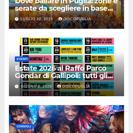
Dove ballare in Puglia: zone e
serate da scegliere in base
alla vacanza
LUGLIO 30, 2026
DISCOPUGLIA
EVENTI
Estate 2026 al Raffo Parco
Gondar di Gallipoli: tutti gli
eventi da non perdere!
GIUGNO 3, 2026
DISCOPUGLIA
CONSIGLI