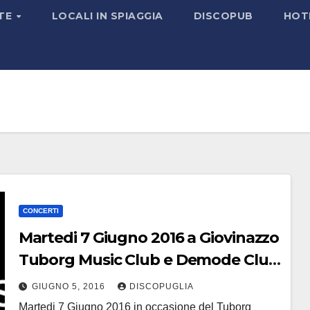
TE
LOCALI IN SPIAGGIA
DISCOPUB
HOT
CONCERTI
Martedi 7 Giugno 2016 a Giovinazzo
Tuborg Music Club e Demode Club
On Tour presentano Jake La Furia
GIUGNO 5, 2016
DISCOPUGLIA
Martedi 7 Giugno 2016 in occasione del Tuborg