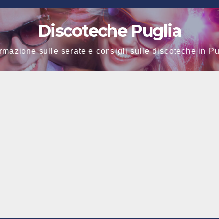
Discoteche Puglia
ormazione sulle serate e consigli sulle discoteche in Pu