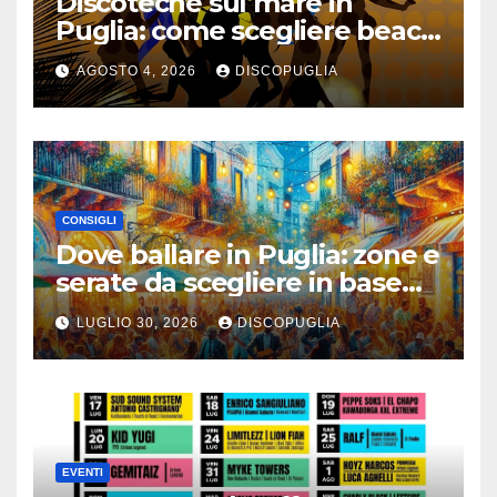
Discoteche sul mare in
Puglia: come scegliere beach
club e locali panoramici
AGOSTO 4, 2026
DISCOPUGLIA
CONSIGLI
Dove ballare in Puglia: zone e
serate da scegliere in base
alla vacanza
LUGLIO 30, 2026
DISCOPUGLIA
EVENTI