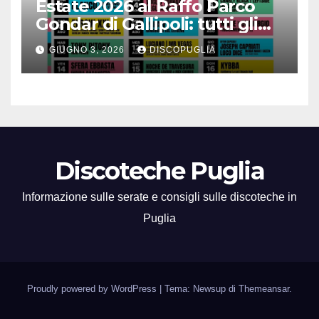
Estate 2026 al Raffo Parco
Gondar di Gallipoli: tutti gli
eventi da non perdere!
GIUGNO 3, 2026
DISCOPUGLIA
Discoteche Puglia
Informazione sulle serate e consigli sulle discoteche in
Puglia
Proudly powered by WordPress
|
Tema: Newsup di
Themeansar
.