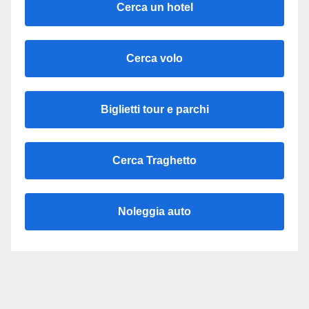
Cerca un hotel
Cerca volo
Biglietti tour e parchi
Cerca Traghetto
Noleggia auto