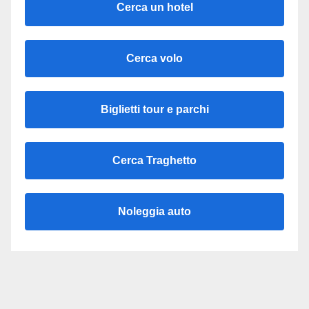
Cerca un hotel
Cerca volo
Biglietti tour e parchi
Cerca Traghetto
Noleggia auto