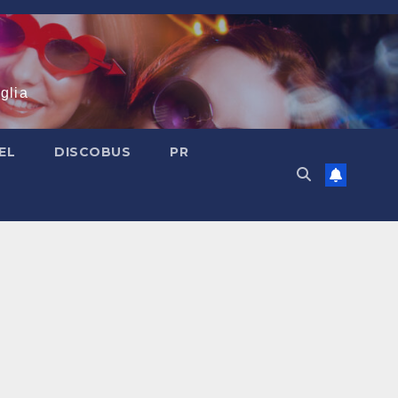
glia
EL
DISCOBUS
PR