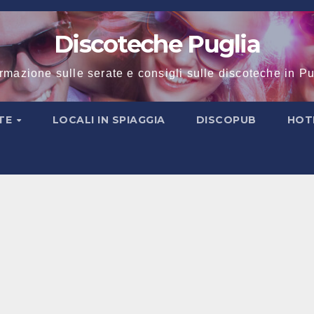
Discoteche Puglia
ormazione sulle serate e consigli sulle discoteche in Pu
TE
LOCALI IN SPIAGGIA
DISCOPUB
HOT