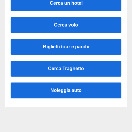
Cerca un hotel
Cerca volo
Biglietti tour e parchi
Cerca Traghetto
Noleggia auto