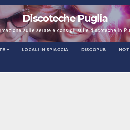
Discoteche Puglia
ormazione sulle serate e consigli sulle discoteche in Pu
TE
LOCALI IN SPIAGGIA
DISCOPUB
HOT