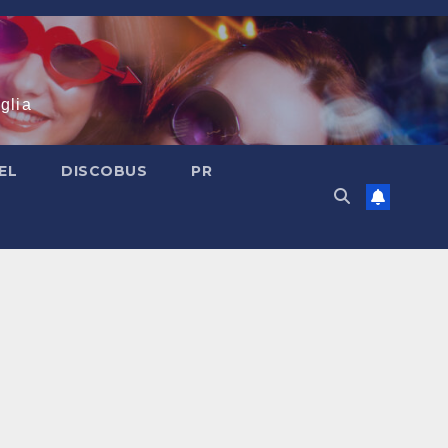
glia
EL
DISCOBUS
PR