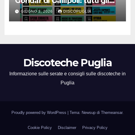
Gondar di Gallipoli: tutti gli
eventi da non perdere!
GIUGNO 3, 2026
DISCOPUGLIA
Discoteche Puglia
Informazione sulle serate e consigli sulle discoteche in
Puglia
Proudly powered by WordPress
|
Tema: Newsup di
Themeansar
.
Cookie Policy
Disclaimer
Privacy Policy