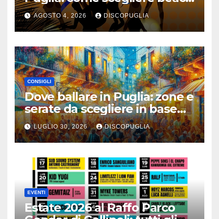
club e locali panoramici
AGOSTO 4, 2026
DISCOPUGLIA
CONSIGLI
Dove ballare in Puglia: zone e
serate da scegliere in base
alla vacanza
LUGLIO 30, 2026
DISCOPUGLIA
EVENTI
Estate 2026 al Raffo Parco