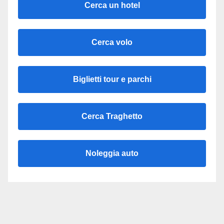
Cerca un hotel
Cerca volo
Biglietti tour e parchi
Cerca Traghetto
Noleggia auto