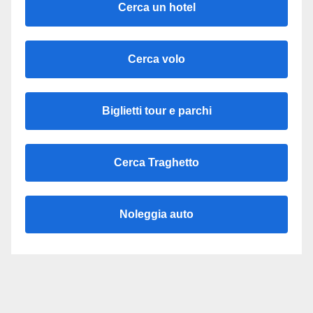
Cerca un hotel
Cerca volo
Biglietti tour e parchi
Cerca Traghetto
Noleggia auto