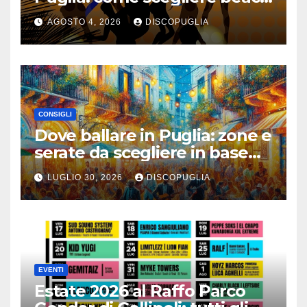
club e locali panoramici
AGOSTO 4, 2026
DISCOPUGLIA
CONSIGLI
Dove ballare in Puglia: zone e
serate da scegliere in base
alla vacanza
LUGLIO 30, 2026
DISCOPUGLIA
EVENTI
Estate 2026 al Raffo Parco