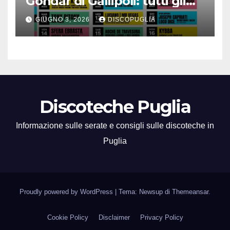
Gondar di Gallipoli: tutti gli
eventi da non perdere!
GIUGNO 3, 2026
DISCOPUGLIA
Discoteche Puglia
Informazione sulle serate e consigli sulle discoteche in
Puglia
Proudly powered by WordPress
|
Tema: Newsup di
Themeansar
.
Cookie Policy
Disclaimer
Privacy Policy