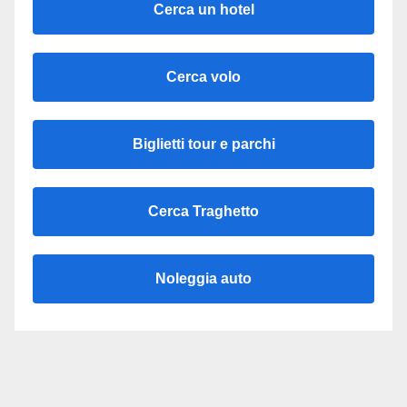
Cerca un hotel
Cerca volo
Biglietti tour e parchi
Cerca Traghetto
Noleggia auto