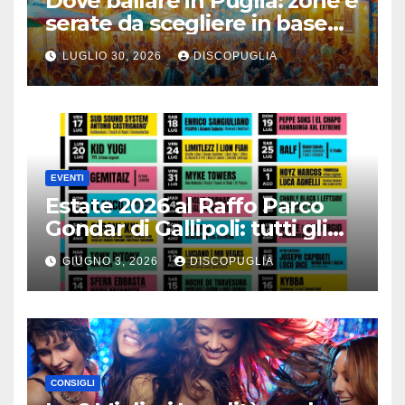
Dove ballare in Puglia: zone e
serate da scegliere in base
alla vacanza
LUGLIO 30, 2026
DISCOPUGLIA
EVENTI
Estate 2026 al Raffo Parco
Gondar di Gallipoli: tutti gli
eventi da non perdere!
GIUGNO 3, 2026
DISCOPUGLIA
CONSIGLI