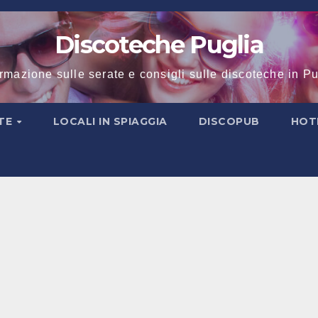
Discoteche Puglia
ormazione sulle serate e consigli sulle discoteche in Pu
TE
LOCALI IN SPIAGGIA
DISCOPUB
HOT