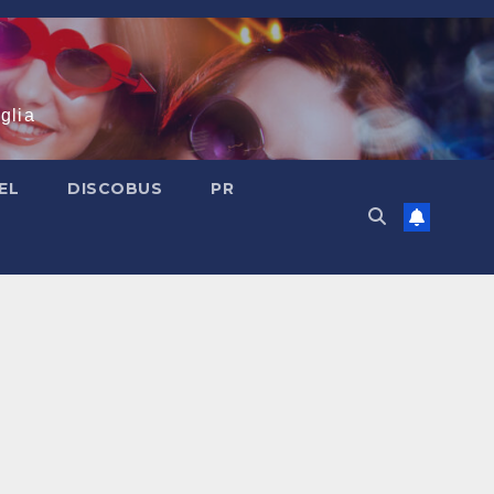
glia
EL
DISCOBUS
PR