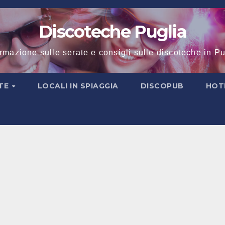
Discoteche Puglia
ormazione sulle serate e consigli sulle discoteche in Pu
TE
LOCALI IN SPIAGGIA
DISCOPUB
HOT